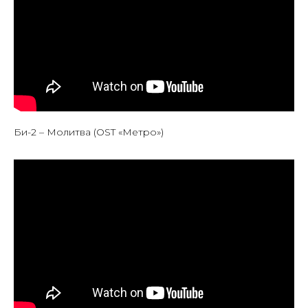
Би-2 – Молитва (OST «Метро»)